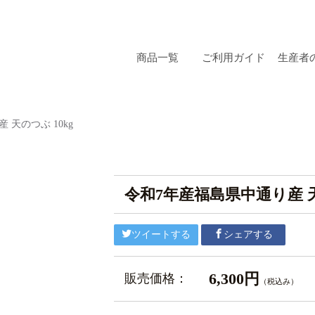
商品一覧
ご利用ガイド
生産者
 天のつぶ 10kg
令和7年産福島県中通り産 天
ツイートする
シェアする
6,300円
販売価格：
（税込み）